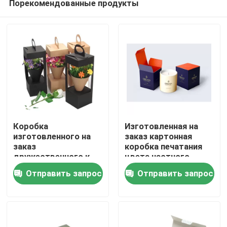
Порекомендованные продукты
Коробка
Изготовленная на
изготовленного на
заказ картонная
заказ
коробка печатания
дружественного к
цвета частного
Домой
Эко цветка
бренда складная для
Отправить запрос
Отправить запрос
Валентайн
свечи
упаковывая для
Продукты
роскошного
розового подарка
цветка
Видеозаписи