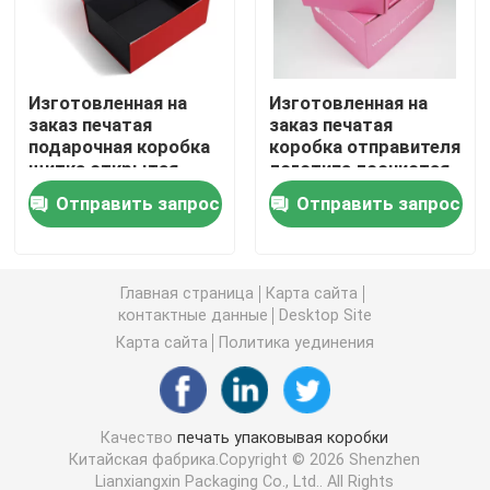
Косметическая упаковывая коробка
Изготовленная на
Изготовленная на
заказ печатая
заказ печатая
Опаковка пищевых продуктов
подарочная коробка
коробка отправителя
щитка открытая
логотипа лоснистая
магнитная складная
розовая черная для
Печать книг в твердом переплете
Отправить запрос
Отправить запрос
упаковывая для
упаковки игрушек
ботинка одежды
Softcover книжное производство
Главная страница
Карта сайта
контактные данные
Desktop Site
Коробки ботинка упаковывая
Карта сайта
Политика уединения
Коробки упаковки одежды
Качество
печать упаковывая коробки
Китайская фабрика.Copyright © 2026 Shenzhen
Коробка парика упаковывая
Lianxiangxin Packaging Co., Ltd.. All Rights