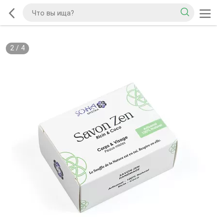
2
/
4