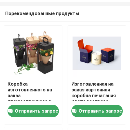
Порекомендованные продукты
Коробка
Изготовленная на
изготовленного на
заказ картонная
Домой
заказ
коробка печатания
дружественного к
цвета частного
Эко цветка
бренда складная для
Продукты
Отправить запрос
Отправить запрос
Валентайн
свечи
упаковывая для
роскошного
Видеозаписи