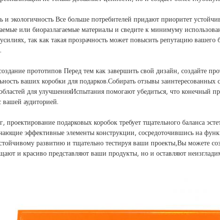
ь и экологичность Все больше потребителей придают приоритет устойчи
аемые или биоразлагаемые материалы и сведите к минимуму использован
усилиях, так как такая прозрачность может повысить репутацию вашего 
.
создание прототипов Перед тем как завершить свой дизайн, создайте п
ность ваших коробки для подарков.Собирать отзывы заинтересованных 
бластей для улучшенияИспытания помогают убедиться, что конечный про
с вашей аудиторией.
г, проектирование подарковых коробок требует тщательного баланса эст
чающие эффективные элементы конструкции, сосредоточившись на функц
стойчивому развитию и тщательно тестируя ваши проекты,Вы можете соз
щают и красиво представляют ваши продукты, но и оставляют неизгладим