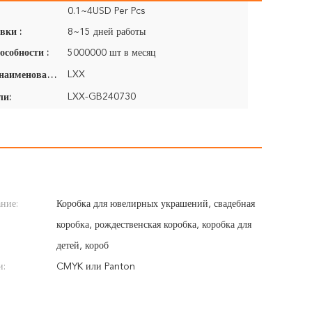
0.1~4USD Per Pcs
вки :
8~15 дней работы
особности :
5000000 шт в месяц
LXX
Фирменное наименование:
LXX-GB240730
ли:
ние:
Коробка для ювелирных украшений, свадебная
коробка, рождественская коробка, коробка для
детей, короб
и:
CMYK или Panton