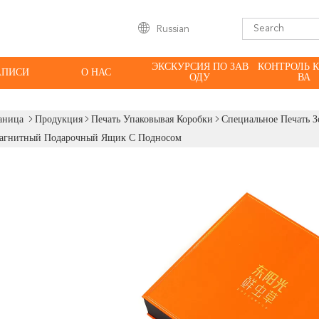
Russian
ЭКСКУРСИЯ ПО ЗАВ
КОНТРОЛЬ 
АПИСИ
О НАС
ОДУ
ВА
аница
Продукция
Печать Упаковывая Коробки
Специальное Печать 
агнитный Подарочный Ящик С Подносом