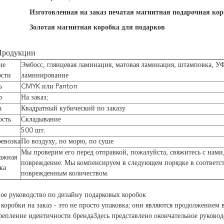
Изготовленная на заказ печатая магнитная подарочная кор
Золотая магнитная коробка для подарков
Продукции
ие
Эмбосс, глянцевая ламинация, матовая ламинация, штамповка, У
ости
ламинирование
ь
CMYK или Panton
р
На заказ;
а
Квадратный кубический по заказу
ость
Складывание
500 шт.
евозка
По воздуху, по морю, по суше
Мы проверим его перед отправкой, пожалуйста, свяжитесь с нами
ажная
повреждение. Мы компенсируем в следующем порядке в соответс
ка
поврежденным количеством.
ое руководство по дизайну подарковых коробок
коробки на заказ - это не просто упаковка; они являются продолжение
репление идентичности брендаЗдесь представлено окончательное руково