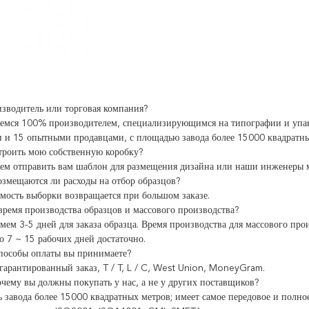
зводитель или торговая компания?
емся 100% производителем, специализирующимся на типографии и упак
 и 15 опытными продавцами, с площадью завода более 15000 квадратны
троить мою собственную коробку?
м отправить вам шаблон для размещения дизайна или наши инженеры мо
озмещаются ли расходы на отбор образцов?
имость выборки возвращается при большом заказе.
время производства образцов и массового производства?
мем 3-5 дней для заказа образца. Время производства для массового прои
но 7 ~ 15 рабочих дней достаточно.
пособы оплаты вы принимаете?
 гарантированный заказ, T / T, L / C, West Union, MoneyGram.
очему вы должны покупать у нас, а не у других поставщиков?
 завода более 15000 квадратных метров; имеет самое передовое и полное