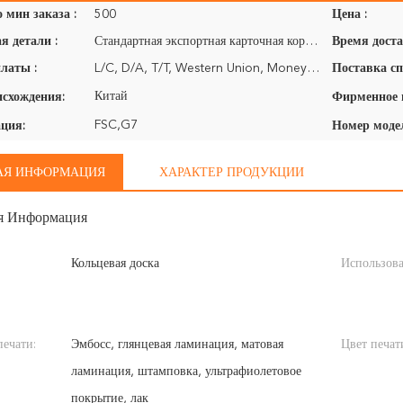
 мин заказа :
500
Цена :
я детали :
Стандартная экспортная карточная коробка или пользовательская карточная коробка на основе требований
Время доста
латы :
L/C, D/A, T/T, Western Union, MoneyGram
Поставка сп
Китай
исхождения:
FSC,G7
ция:
Номер моде
АЯ ИНФОРМАЦИЯ
ХАРАКТЕР ПРОДУКЦИИ
я Информация
Кольцевая доска
Использова
печати:
Эмбосс, глянцевая ламинация, матовая
Цвет печат
ламинация, штамповка, ультрафиолетовое
покрытие, лак