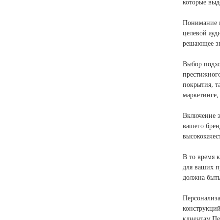
которые выд
Понимание в
целевой ауд
решающее зн
Выбор подхо
престижного
покрытия, т
маркетинге,
Включение э
вашего брен
высококачес
В то время 
для ваших п
должна быть
Персонализа
конструкций
клиентам.Пе