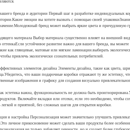
еляются.
ашего бренда и аудитории Первый шаг в разработке индивидуальных кор
итории.Какие эмоции вы хотите вызвать с помощью своей упаковкиЗнан
ачение.Молодежный бренд может выбрать яркие цвета и причудливую г
дящего материала Выбор материала существенно влияет на внешний вид
 оттенкаЕсли устойчивое развитие важно для вашего бренда, вы можете 
акие как глянцевые, матовые или мягкие ламинации.выбирать экологичес
 чтобы привлечь экологически сознательных потребителей.
ффективных элементов дизайна Элементы дизайна, такие как цвета, шри
да.Убедитесь, что ваши подарочные коробки отражают ту же эстетику, ч
твенные изображения и графику для создания визуально привлекательног
как эстетика важна, функциональность не должна быть проигнорирована.У
родуктов. Включайте вкладки или отсеки, если это необходимо, чтобы со
 легкой и приятной, без сложных шагов для открытия коробки.
ция и настройка Персонализация может значительно улучшить привлека
Это личное прикосновение может сделать ваши продукты более особе
рсонализация не только добавляет ценности, но и создает более глубоку