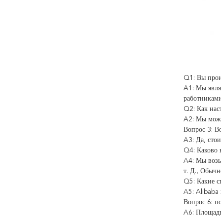
Q1: Вы прои
A1: Мы явля
работниками
Q2: Как нас
A2: Мы може
Вопрос 3: В
A3: Да, сто
Q4: Каково 
A4: Мы возь
т. Д., Обыч
Q5: Какие с
A5: Alibaba
Вопрос 6: п
A6: Площадь