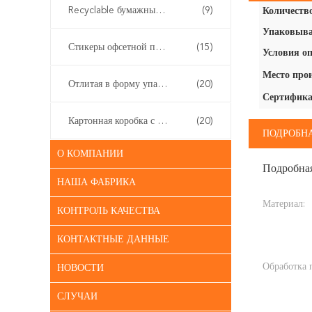
Recyclable бумажные сумки подарка
(9)
Количество
Упаковыва
Стикеры офсетной печати
(15)
Условия оп
Место про
Отлитая в форму упаковка пульпы
(20)
Сертифика
Картонная коробка с циппом
(20)
ПОДРОБН
О КОМПАНИИ
Подробна
НАША ФАБРИКА
Материал:
КОНТРОЛЬ КАЧЕСТВА
КОНТАКТНЫЕ ДАННЫЕ
Обработка 
НОВОСТИ
СЛУЧАИ