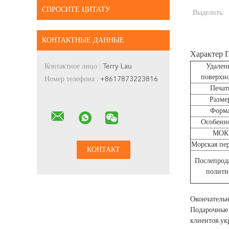
СПРОСИТЕ ЦИТАТУ
Выделить:
КОНТАКТНЫЕ ДАННЫЕ
Характер 
Контактное лицо :
Terry Lau
Удален
поверхн
Номер телефона :
+8617873223816
Печат
Разме
Форм
Особенн
МОК
Морская пер
Послепрод
полити
Окончательн
Подарочные 
клиентов.ук