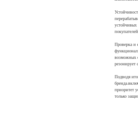
Устойчивост
перерабатыв
устойчивых 
покупателей
Проверка и 
функциональ
возможных о
резонирует 
Подводя ито
бренда.вклю
приоритет у
только защи