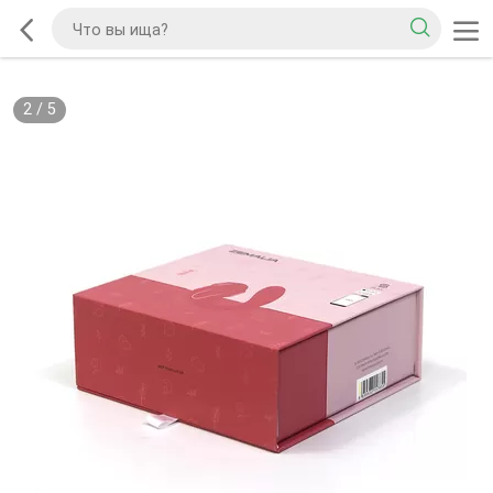
2
/
5