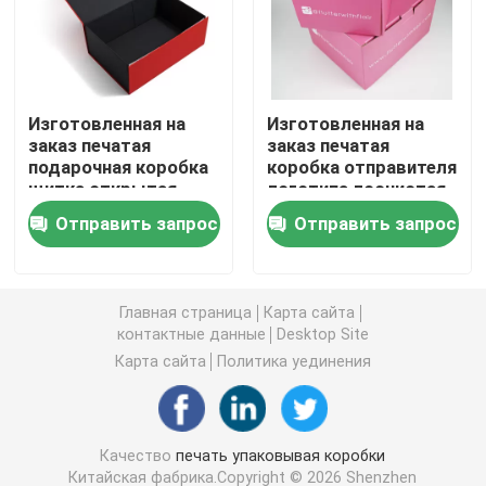
Косметическая упаковывая коробка
Изготовленная на
Изготовленная на
Опаковка пищевых продуктов
заказ печатая
заказ печатая
подарочная коробка
коробка отправителя
щитка открытая
логотипа лоснистая
Печать книг в твердом переплете
магнитная складная
розовая черная для
Отправить запрос
Отправить запрос
упаковывая для
упаковки игрушек
ботинка одежды
Softcover книжное производство
Главная страница
Карта сайта
Коробки ботинка упаковывая
контактные данные
Desktop Site
Карта сайта
Политика уединения
Коробки упаковки одежды
Качество
печать упаковывая коробки
Коробка парика упаковывая
Китайская фабрика.Copyright © 2026 Shenzhen