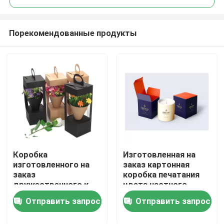
Порекомендованные продукты
Коробка
Изготовленная на
Домой
изготовленного на
заказ картонная
заказ
коробка печатания
дружественного к
цвета частного
Продукты
Эко цветка
бренда складная для
Отправить запрос
Отправить запрос
Валентайн
свечи
упаковывая для
Видеозаписи