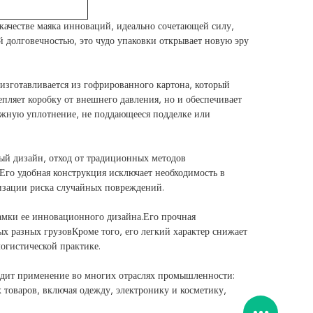
качестве маяка инноваций, идеально сочетающей силу,
й долговечностью, это чудо упаковки открывает новую эру
изготавливается из гофрированного картона, который
епляет коробку от внешнего давления, но и обеспечивает
ежную уплотнение, не поддающееся подделке или
ный дизайн, отход от традиционных методов
го удобная конструкция исключает необходимость в
зации риска случайных повреждений.
амки ее инновационного дизайна.Его прочная
х разных грузовКроме того, его легкий характер снижает
огистической практике.
одит применение во многих отраслях промышленности:
 товаров, включая одежду, электронику и косметику,