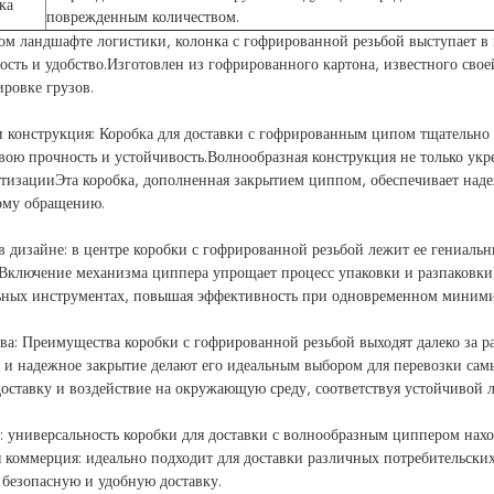
ка
поврежденным количеством.
м ландшафте логистики, колонка с гофрированной резьбой выступает в 
ость и удобство.Изготовлен из гофрированного картона, известного свое
ировке грузов.
 конструкция: Коробка для доставки с гофрированным ципом тщательно 
свою прочность и устойчивость.Волнообразная конструкция не только укр
тизацииЭта коробка, дополненная закрытием циппом, обеспечивает над
ому обращению.
 дизайне: в центре коробки с гофрированной резьбой лежит ее гениаль
Включение механизма циппера упрощает процесс упаковки и разпаковкиЕ
ьных инструментах, повышая эффективность при одновременном миними
а: Преимущества коробки с гофрированной резьбой выходят далеко за р
 и надежное закрытие делают его идеальным выбором для перевозки самы
доставку и воздействие на окружающую среду, соответствуя устойчивой л
 универсальность коробки для доставки с волнообразным циппером нах
 коммерция: идеально подходит для доставки различных потребительских
 безопасную и удобную доставку.