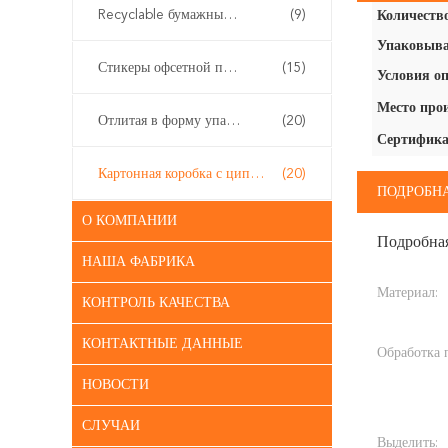
Recyclable бумажные сумки подарка
(9)
Количество
Упаковыва
Стикеры офсетной печати
(15)
Условия оп
Место про
Отлитая в форму упаковка пульпы
(20)
Сертифика
Картонная коробка с циппом
(20)
ПОДРОБН
О КОМПАНИИ
Подробна
НАША ФАБРИКА
Материал:
КОНТРОЛЬ КАЧЕСТВА
КОНТАКТНЫЕ ДАННЫЕ
Обработка 
НОВОСТИ
СЛУЧАИ
Выделить: