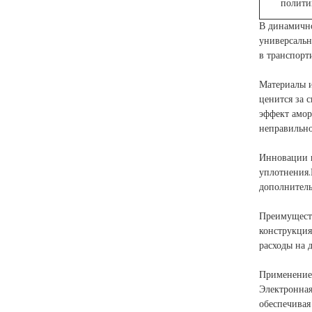
полити
В динамично
универсальн
в транспорт
Материалы и
ценится за 
эффект амор
неправильн
Инновации в
уплотнения.
дополнител
Преимуществ
конструкция
расходы на 
Применение:
Электронная
обеспечивая