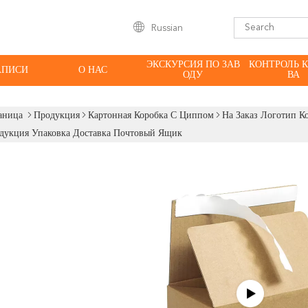
Russian
ЭКСКУРСИЯ ПО ЗАВ
КОНТРОЛЬ 
АПИСИ
О НАС
ОДУ
ВА
аница
Продукция
Картонная Коробка С Циппом
На Заказ Логотип К
дукция Упаковка Доставка Почтовый Ящик