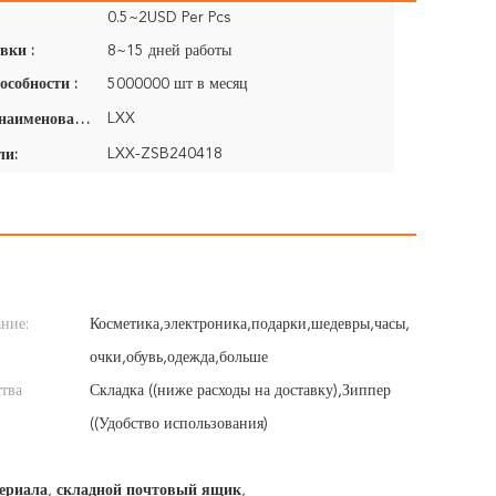
0.5~2USD Per Pcs
вки :
8~15 дней работы
особности :
5000000 шт в месяц
LXX
Фирменное наименование:
LXX-ZSB240418
ли:
ние:
Косметика,электроника,подарки,шедевры,часы,
очки,обувь,одежда,больше
тва
Складка ((ниже расходы на доставку),Зиппер
((Удобство использования)
ериала
,
складной почтовый ящик
,