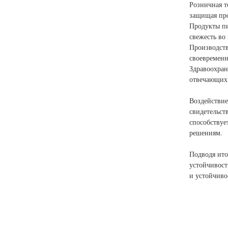
Розничная т
защищая пр
Продукты пи
свежесть во 
Производств
своевременн
Здравоохран
отвечающих 
Воздействие
свидетельст
способствуе
решениям.
Подводя ито
устойчивост
и устойчиво