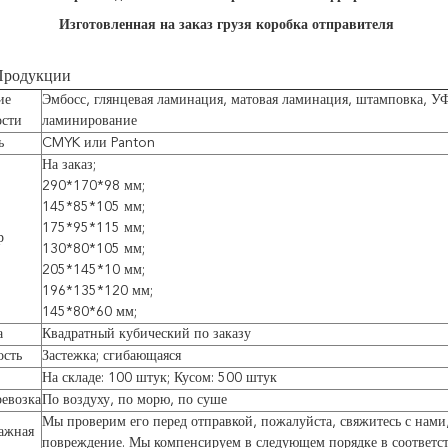
Изготовленная на заказ грузя коробка отправителя
Продукции
ие
Эмбосс, глянцевая ламинация, матовая ламинация, штамповка, У
ости
ламинирование
ь
CMYK или Panton
На заказ;
290*170*98 мм;
145*85*105 мм;
175*95*115 мм;
р
130*80*105 мм;
205*145*10 мм;
196*135*120 мм;
145*80*60 мм;
а
Квадратный кубический по заказу
ость
Застежка; сгибающаяся
На складе: 100 штук; Кусом: 500 штук
евозка
По воздуху, по морю, по суше
Мы проверим его перед отправкой, пожалуйста, свяжитесь с нами
ажная
повреждение. Мы компенсируем в следующем порядке в соответс