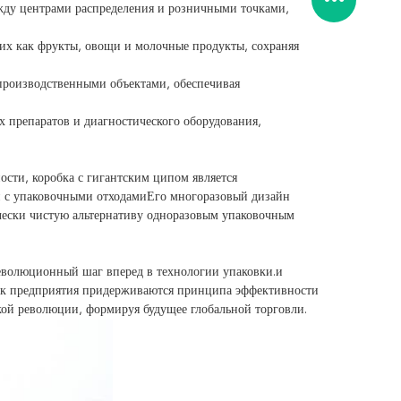
ежду центрами распределения и розничными точками,
ких как фрукты, овощи и молочные продукты, сохраняя
производственными объектами, обеспечивая
х препаратов и диагностического оборудования,
сти, коробка с гигантским ципом является
ый с упаковочными отходамиЕго многоразовый дизайн
чески чистую альтернативу одноразовым упаковочным
революционный шаг вперед в технологии упаковки.и
как предприятия придерживаются принципа эффективности
кой революции, формируя будущее глобальной торговли.