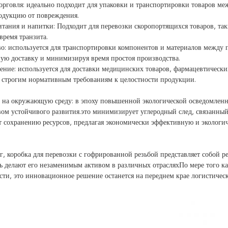
орговля: идеально подходит для упаковки и транспортировки товаров м
одукцию от повреждения.
тания и напитки: Подходит для перевозки скоропортящихся товаров, та
время транзита.
о: используется для транспортировки компонентов и материалов между 
ую доставку и минимизируя время простоя производства.
ение: используется для доставки медицинских товаров, фармацевтически
строгим нормативным требованиям к целостности продукции.
 на окружающую среду: в эпоху повышенной экологической осведомленно
вом устойчивого развития.это минимизирует углеродный след, связанн
т сохранению ресурсов, предлагая экономически эффективную и экологи
г, коробка для перевозки с гофрированной резьбой представляет собой 
ь делают его незаменимым активом в различных отрасляхПо мере того 
сти, это инновационное решение останется на переднем крае логистичес