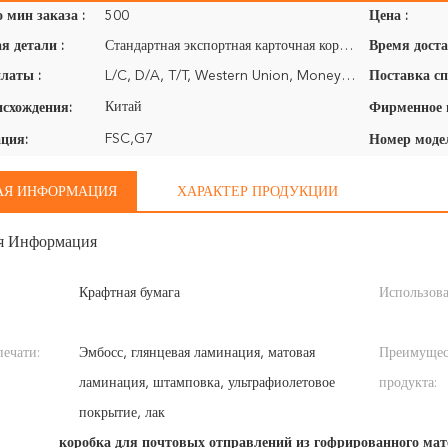
 мин заказа :
500
Цена :
я детали :
Стандартная экспортная карточная коробка или пользовательская карточная коробка на основе требований
Время доста
латы :
L/C, D/A, T/T, Western Union, MoneyGram
Поставка сп
Китай
исхождения:
FSC,G7
ция:
Номер моде
АЯ ИНФОРМАЦИЯ
ХАРАКТЕР ПРОДУКЦИИ
я Информация
Крафтная бумага
Использова
печати:
Эмбосс, глянцевая ламинация, матовая
Преимущес
ламинация, штамповка, ультрафиолетовое
продукта:
покрытие, лак
коробка для почтовых отправлений из гофрированного мат