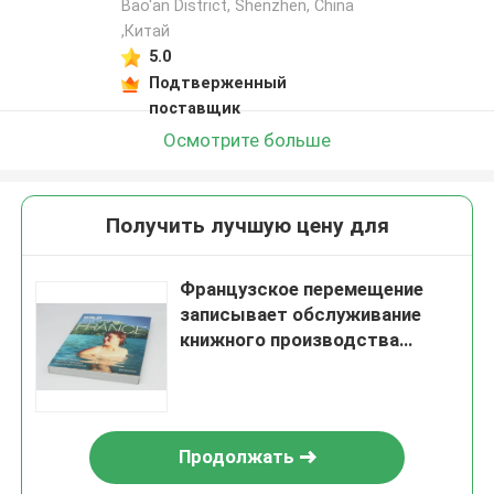
Bao'an District, Shenzhen, China
,Китай
5.0
Подтверженный
поставщик
Осмотрите больше
Получить лучшую цену для
Французское перемещение
записывает обслуживание
книжного производства
землеведения Paperpack шить
связывая плавая
Продолжать