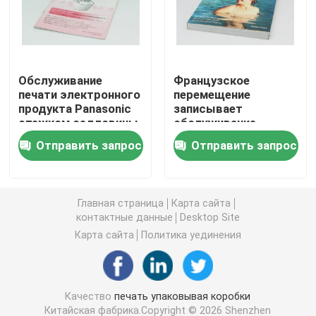
Косметическая упаковывая коробка
Обслуживание
Французское
Опаковка пищевых продуктов
печати электронного
перемещение
продукта Panasonic
записывает
стежком седловины
обслуживание
Печать книг в твердом переплете
бумаги искусства
книжного
Отправить запрос
Отправить запрос
книги в мягкой
производства
обложке ручное
землеведения
Softcover книжное производство
Paperpack шить
связывая плавая
Главная страница
Карта сайта
Коробки ботинка упаковывая
контактные данные
Desktop Site
Карта сайта
Политика уединения
Коробки упаковки одежды
Качество
печать упаковывая коробки
Коробка парика упаковывая
Китайская фабрика.Copyright © 2026 Shenzhen