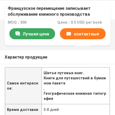
Французское перемещение записывает
обслуживание книжного производства
землеведения Paperpack шить связывая
MOQ：500
Цена：0.5 USD per book
плавая
Лучшая цена
контактные
данные
Характер продукции
Шитье путевых книг
,
Книги для путешествий в бумаж
Самое интересн
ном пакете
ое:
,
Географическая книжная типогр
афия
Время доставки
5-8 дней