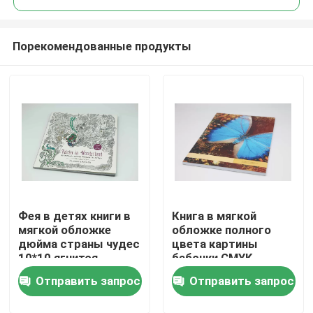
Порекомендованные продукты
Фея в детях книги в
Книга в мягкой
Домой
мягкой обложке
обложке полного
дюйма страны чудес
цвета картины
10*10 ягнится
бабочки CMYK
Продукты
обслуживание
возместила
Отправить запрос
Отправить запрос
книжного
бумажные
производства
обслуживания
Видеозаписи