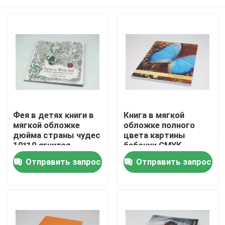
Фея в детях книги в
Книга в мягкой
мягкой обложке
обложке полного
дюйма страны чудес
цвета картины
10*10 ягнится
бабочки CMYK
обслуживание
возместила
Домой
Отправить запрос
Отправить запрос
книжного
бумажные
производства
обслуживания
рассказа
печатания тетради
Продукты
Видеозаписи