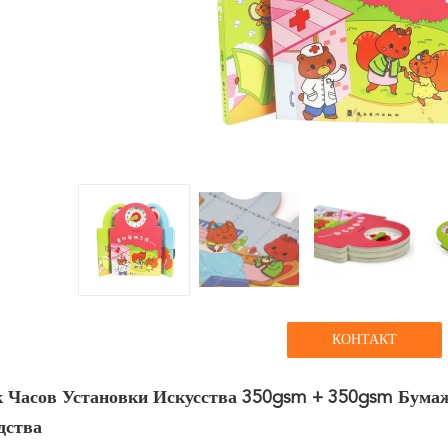
КОНТАКТ
к Часов Установки Искусства 350gsm + 350gsm Бума
дства