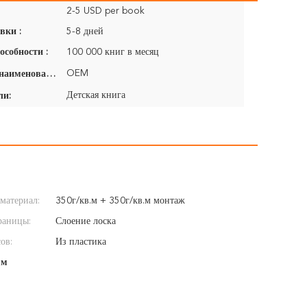
2-5 USD per book
вки :
5-8 дней
особности :
100 000 книг в месяц
OEM
Фирменное наименование:
Детская книга
ли:
материал:
350г/кв.м + 350г/кв.м монтаж
раницы:
Слоение лоска
ов:
Из пластика
мм