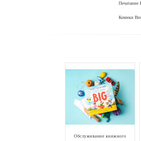
Печатание 
Комики Впо
Обслуживание книжного
Подгонянная роскошная