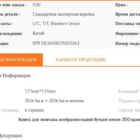
 мин заказа :
500
Цена :
я детали :
Стандартная экспортная коробка
Время доста
латы :
L/C, T/T, Western Union
Поставка сп
Китай
исхождения:
EPR DE3600079650363
ция:
Номер моде
АЯ ИНФОРМАЦИЯ
ХАРАКТЕР ПРОДУКЦИИ
я Информация
177mm*177mm
Бумажный 
350г/кв.м + 350г/кв.м монтаж
Отделка ст
 страница:
6 страниц
стрелки час
Книга для монтажа изобразительной бумаги весом 350 гра
Продукции