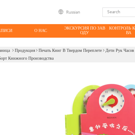
Russian
ЭКСКУРСИЯ ПО ЗАВ
КОНТРОЛЬ 
АПИСИ
О НАС
ОДУ
ВА
аница
Продукция
Печать Книг В Твердом Переплете
Дети Рук Часо
Борт Книжного Производства