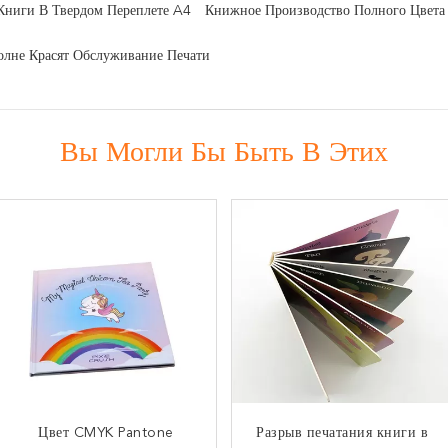
Книги В Твердом Переплете A4
Книжное Производство Полного Цвета
лне Красят Обслуживание Печати
Вы Могли Бы Быть В Этих
Подгонянная смещенная
Цвет CMYK Pantone
Разрыв печатания книги в
A4 выбило печатание