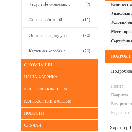
Recyclable бумажные сумки подарка
(9)
Количество
Упаковыва
Стикеры офсетной печати
(15)
Условия оп
Место про
Отлитая в форму упаковка пульпы
(20)
Сертифика
Картонная коробка с циппом
(20)
ПОДРОБН
О КОМПАНИИ
Подробна
НАША ФАБРИКА
Размер:
КОНТРОЛЬ КАЧЕСТВА
Покрытие:
КОНТАКТНЫЕ ДАННЫЕ
Внутренняя
Выделить:
НОВОСТИ
СЛУЧАИ
Характер 